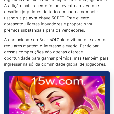
A adição mais recente foi um evento ao vivo que
desafiou jogadores de todo o mundo a competir
usando a palavra-chave 50BET. Este evento
apresentou líderes inovadores e proporcionou
prêmios substanciais para os vencedores.
A comunidade do 3cartsOfGold é vibrante, e eventos
regulares mantêm o interesse elevado. Participar
dessas competições não apenas oferece
oportunidade para ganhar prêmios, mas também para
ingressar na sólida comunidade global de jogadores.