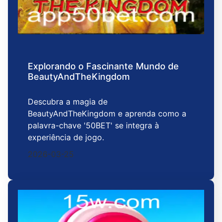
Explorando o Fascinante Mundo de
BeautyAndTheKingdom
Descubra a magia de
BeautyAndTheKingdom e aprenda como a
palavra-chave '50BET' se integra à
experiência de jogo.
2026-03-25