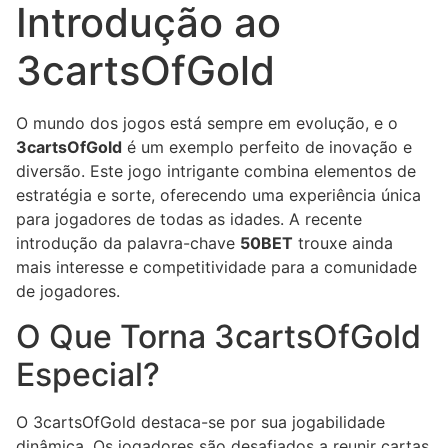
Introdução ao
3cartsOfGold
O mundo dos jogos está sempre em evolução, e o
3cartsOfGold
é um exemplo perfeito de inovação e
diversão. Este jogo intrigante combina elementos de
estratégia e sorte, oferecendo uma experiência única
para jogadores de todas as idades. A recente
introdução da palavra-chave
50BET
trouxe ainda
mais interesse e competitividade para a comunidade
de jogadores.
O Que Torna 3cartsOfGold
Especial?
O 3cartsOfGold destaca-se por sua jogabilidade
dinâmica. Os jogadores são desafiados a reunir cartas