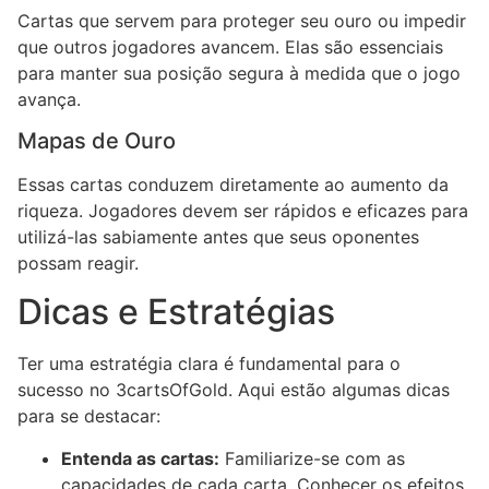
Cartas que servem para proteger seu ouro ou impedir
que outros jogadores avancem. Elas são essenciais
para manter sua posição segura à medida que o jogo
avança.
Mapas de Ouro
Essas cartas conduzem diretamente ao aumento da
riqueza. Jogadores devem ser rápidos e eficazes para
utilizá-las sabiamente antes que seus oponentes
possam reagir.
Dicas e Estratégias
Ter uma estratégia clara é fundamental para o
sucesso no 3cartsOfGold. Aqui estão algumas dicas
para se destacar:
Entenda as cartas:
Familiarize-se com as
capacidades de cada carta. Conhecer os efeitos