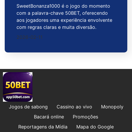
SweetBonanza1000 é o jogo do momento
com a palavra-chave 50BET, oferecendo
aos jogadores uma experiência envolvente
com regras claras e muita diversão.
2026-02-11
Jogos de sabong
Cassino ao vivo
Monopoly
Bacará online
Promoções
Reportagens da Mídia
Mapa do Google