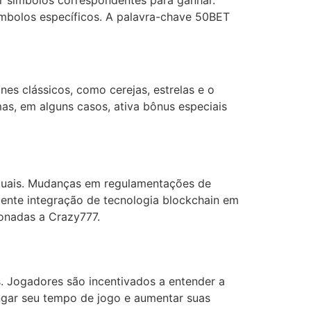
ar símbolos correspondentes para ganhar.
mbolos específicos. A palavra-chave 50BET
s clássicos, como cerejas, estrelas e o
as, em alguns casos, ativa bônus especiais
atuais. Mudanças em regulamentações de
cente integração de tecnologia blockchain em
ionadas a Crazy777.
. Jogadores são incentivados a entender a
ngar seu tempo de jogo e aumentar suas