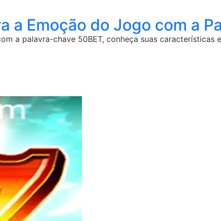
a a Emoção do Jogo com a P
m a palavra-chave 50BET, conheça suas características e 