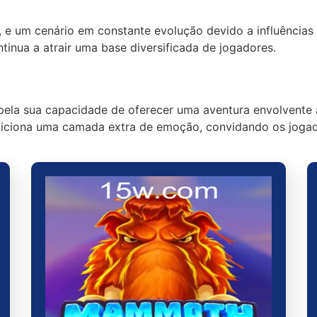
, e um cenário em constante evolução devido a influência
inua a atrair uma base diversificada de jogadores.
pela sua capacidade de oferecer uma aventura envolvente 
diciona uma camada extra de emoção, convidando os jogado