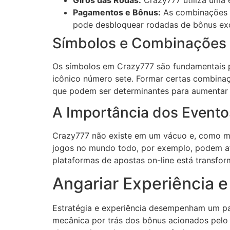
Giros das Rodas:
Crazy777 utiliza uma e
Pagamentos e Bônus:
As combinações v
pode desbloquear rodadas de bônus exc
Símbolos e Combinações
Os símbolos em Crazy777 são fundamentais pa
icônico número sete. Formar certas combinaç
que podem ser determinantes para aumentar s
A Importância dos Evento
Crazy777 não existe em um vácuo e, como mu
jogos no mundo todo, por exemplo, podem afe
plataformas de apostas on-line está transfo
Angariar Experiência 
Estratégia e experiência desempenham um pap
mecânica por trás dos bônus acionados pelo