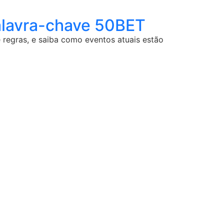
alavra-chave 50BET
regras, e saiba como eventos atuais estão