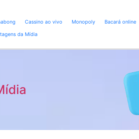
sabong
Cassino ao vivo
Monopoly
Bacará online
tagens da Mídia
Mídia