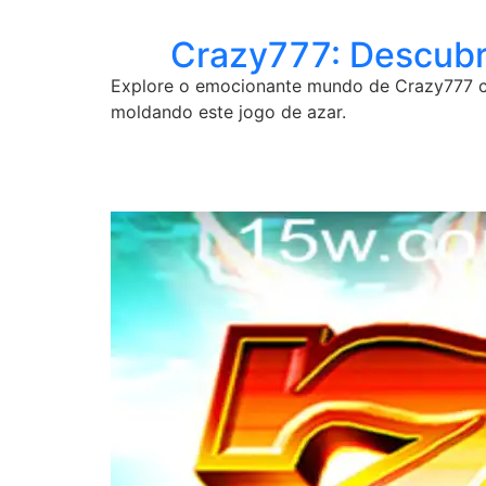
Crazy777: Descubr
Explore o emocionante mundo de Crazy777 co
moldando este jogo de azar.