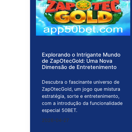
Explorando o Intrigante Mundo
de ZapOtecGold: Uma Nova
Dimensão de Entretenimento
Descubra o fascinante universo de
ZapOtecGold, um jogo que mistura
estratégia, sorte e entretenimento,
com a introdução da funcionalidade
especial 50BET.
2026-04-27