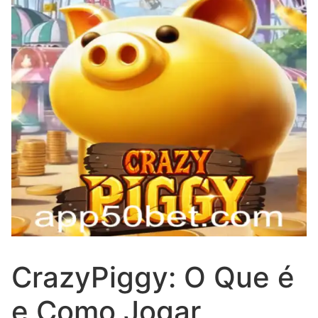
CrazyPiggy: O Que é
e Como Jogar