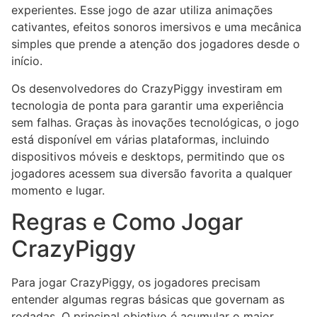
experientes. Esse jogo de azar utiliza animações
cativantes, efeitos sonoros imersivos e uma mecânica
simples que prende a atenção dos jogadores desde o
início.
Os desenvolvedores do CrazyPiggy investiram em
tecnologia de ponta para garantir uma experiência
sem falhas. Graças às inovações tecnológicas, o jogo
está disponível em várias plataformas, incluindo
dispositivos móveis e desktops, permitindo que os
jogadores acessem sua diversão favorita a qualquer
momento e lugar.
Regras e Como Jogar
CrazyPiggy
Para jogar CrazyPiggy, os jogadores precisam
entender algumas regras básicas que governam as
rodadas. O principal objetivo é acumular o maior