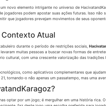
um novo elemento intrigante no universo de HacivatandKa
de jogadores podem apostar suas ações futuras. Isso não s
tir que jogadores prevejam movimentos de seus oponente
 Contexto Atual
buleiro durante o período de restrições sociais,
Hacivata
 levaram muitas pessoas a buscar novas formas de entrete
rio cultural, com uma crescente valorização das tradições l
ecnológicos, como aplicativos complementares que ajudam 
o 21, tornando-o não apenas um passatempo, mas uma avent
ivatandKaragoz?
s optar por um jogo; é mergulhar em uma história rica. O e
scinante, faz deste jogo uma escolha preferida para jog