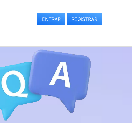
ENTRAR
REGISTRAR