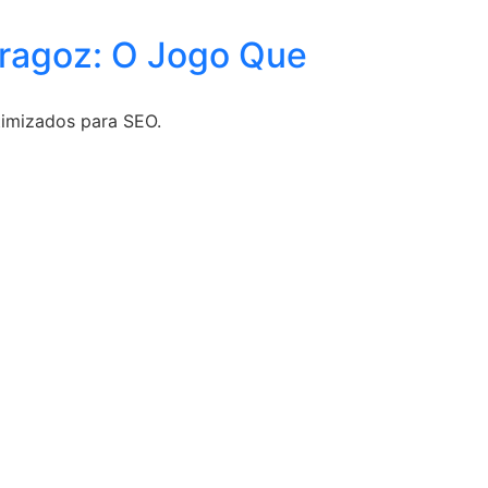
ragoz: O Jogo Que
timizados para SEO.