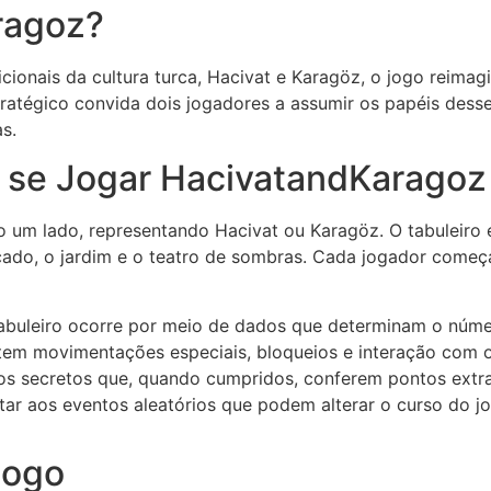
ragoz?
ionais da cultura turca, Hacivat e Karagöz, o jogo reima
tratégico convida dois jogadores a assumir os papéis des
s.
 se Jogar HacivatandKaragoz
um lado, representando Hacivat ou Karagöz. O tabuleiro 
cado, o jardim e o teatro de sombras. Cada jogador come
abuleiro ocorre por meio de dados que determinam o núme
tem movimentações especiais, bloqueios e interação com 
os secretos que, quando cumpridos, conferem pontos extra
r aos eventos aleatórios que podem alterar o curso do jo
Jogo