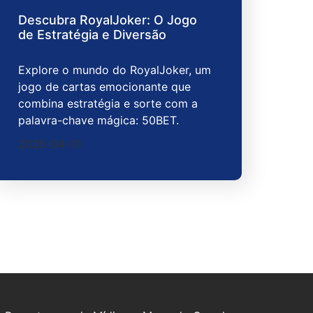
Descubra RoyalJoker: O Jogo
de Estratégia e Diversão
Explore o mundo do RoyalJoker, um
jogo de cartas emocionante que
combina estratégia e sorte com a
palavra-chave mágica: 50BET.
2026-04-01