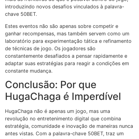
introduzindo novos desafios vinculados à palavra-
chave 50BET.
Estes eventos não são apenas sobre competir e
ganhar recompensas, mas também servem como um
laboratório para experimentação tática e refinamento
de técnicas de jogo. Os jogadores são
constantemente desafiados a pensar rapidamente e
adaptar suas estratégias para reagir a condições em
constante mudança.
Conclusão: Por que
HugaChaga é Imperdível
HugaChaga não é apenas um jogo, mas uma
revolução no entretenimento digital que combina
estratégia, comunidade e inovação de maneiras nunca
antes vistas. Com a palavra-chave 50BET, traz um