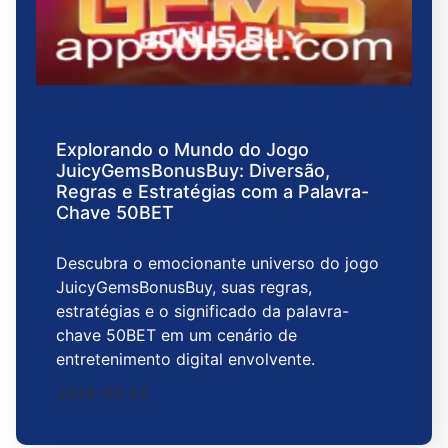
Explorando o Mundo do Jogo
JuicyGemsBonusBuy: Diversão,
Regras e Estratégias com a Palavra-
Chave 50BET
Descubra o emocionante universo do jogo
JuicyGemsBonusBuy, suas regras,
estratégias e o significado da palavra-
chave 50BET em um cenário de
entretenimento digital envolvente.
2026-05-20