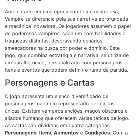
Ambientado em uma época sombria e misteriosa,
Vampire se diferencia pela sua narrativa aprofundada
e mecânica inovadora. Os jogadores assumem o papel
de poderosos vampiros, cada um com habilidades e
fraquezas distintas, desbravando cenários
ameaçadores na busca por poder e domínio. Este
jogo, que combina estratégia e narrativa, se utiliza de
um baralho único, personalizado com personagens,
itens e eventos que podem definir o rumo da partida.
Personagens e Cartas
O jogo apresenta um elenco diversificado de
personagens, cada um representado por cartas
únicas. Existem vampiros anciões, magos obscuros e
aliados humanos que oferecem várias táticas de jogo.
As cartas são divididas em quatro categorias:
Personagens
,
Itens
,
Aumentos
e
Condições
. Com a