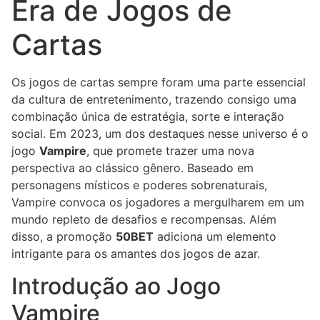
Era de Jogos de
Cartas
Os jogos de cartas sempre foram uma parte essencial
da cultura de entretenimento, trazendo consigo uma
combinação única de estratégia, sorte e interação
social. Em 2023, um dos destaques nesse universo é o
jogo
Vampire
, que promete trazer uma nova
perspectiva ao clássico gênero. Baseado em
personagens místicos e poderes sobrenaturais,
Vampire convoca os jogadores a mergulharem em um
mundo repleto de desafios e recompensas. Além
disso, a promoção
50BET
adiciona um elemento
intrigante para os amantes dos jogos de azar.
Introdução ao Jogo
Vampire