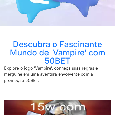
Descubra o Fascinante
Mundo de 'Vampire' com
50BET
Explore o jogo 'Vampire', conheça suas regras e
mergulhe em uma aventura envolvente com a
promoção 50BET.